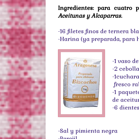
Ingredientes: para cuatro 
Aceitunas y Alcaparras.
-16 filetes finos de ternera bl
-Harina (ya preparada, para 
-1 vaso d
-2 ceboll
-1cuchara
fresco ra
-1 paquet
de aceit
-6 dientes
-Sal y pimienta negra
-Perejil