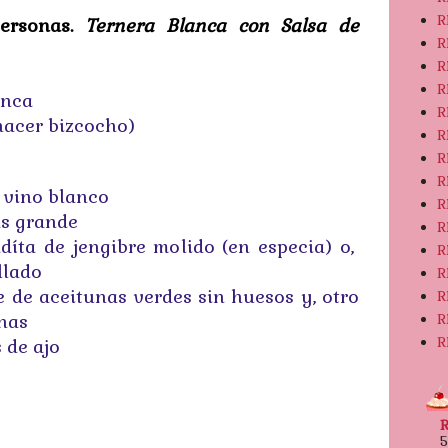
R
personas.
Ternera Blanca con Salsa
de
R
R
R
anca
R
hacer bizcocho)
R
R
R
e vino blanco
R
as grande
R
díta de jengibre molido (en especia) o,
R
llado
R
e de aceitunas verdes sin huesos y, otro
R
R
unas
R
 de ajo