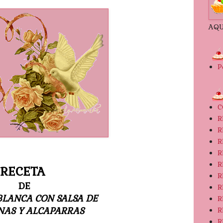
AQU
P
C
R
R
R
R
R
RECETA
R
DE
R
BLANCA CON SALSA DE
R
NAS Y ALCAPARRAS
R
R