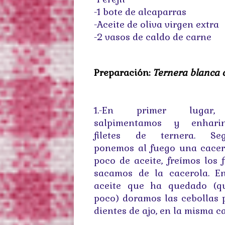
-1 bote de alcaparras
-Aceite de oliva virgen extra
-2 vasos de caldo de carne
Preparación:
Ternera blanca c
1.-En primer lugar,
salpimentamos
y
enhar
filetes de ternera. Seg
ponemos al fuego una cace
poco de aceite, freímos los f
sacamos de la cacerola. E
aceite que ha quedado (q
poco) doramos las cebollas 
dientes de ajo, en la misma c