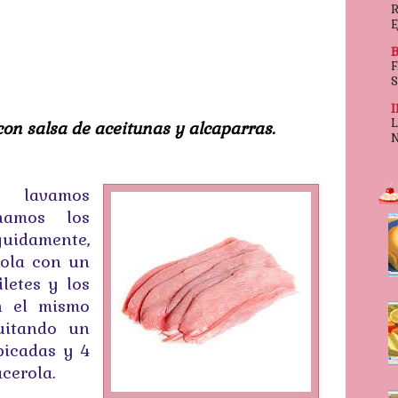
R
E
on salsa de aceitunas y alcaparras.
 lavamos
inamos los
uidamente,
rola con un
iletes y los
n el mismo
uitando un
picadas y 4
acerola.