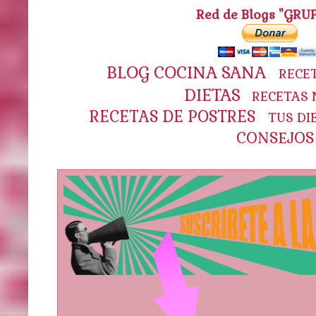
Red de Blogs "GRU
BLOG COCINA SANA
RECE
DIETAS
RECETAS 
RECETAS DE POSTRES
TUS DI
CONSEJOS