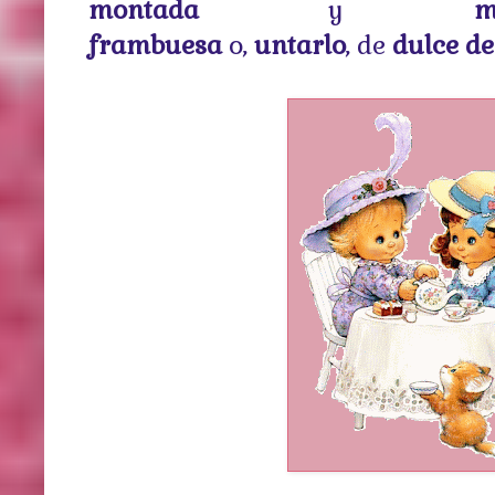
montada
y
merm
frambuesa
o,
untarlo
, de
dulce de