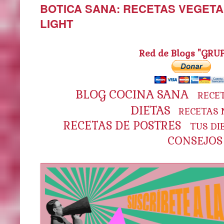
BOTICA SANA: RECETAS VEGETA
LIGHT
Red de Blogs "GRU
BLOG COCINA SANA
RECE
DIETAS
RECETAS 
RECETAS DE POSTRES
TUS DI
CONSEJOS