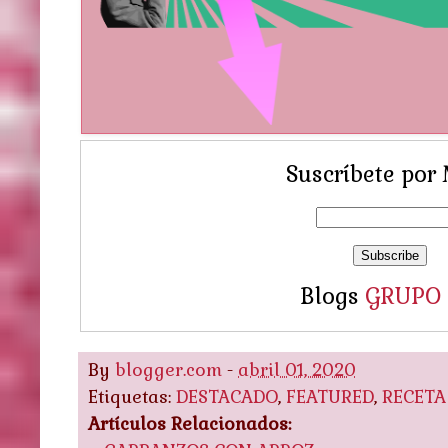
Suscríbete por 
Blogs
GRUPO
By
blogger.com
-
abril 01, 2020
Etiquetas:
DESTACADO
,
FEATURED
,
RECETA
Artículos Relacionados: