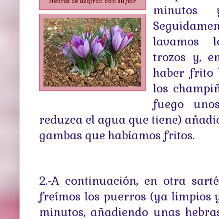
Hebras de azafrán con su flor
minutos 
Seguidam
lavamos l
trozos y, 
haber frito
los champiñ
fuego uno
reduzca el agua que tiene) añadi
gambas que habíamos fritos.
2.-A continuación, en otra sarté
freímos los puerros (ya limpios 
minutos, añadiendo unas hebras