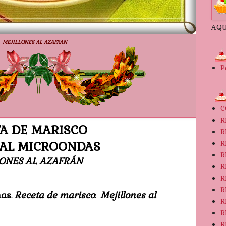
AQU
MEJILLONES AL AZAFRAN
P
C
R
A DE MARISCO
R
R
 AL MICROONDAS
R
ONES AL AZAFRÁN
R
R
R
nas
Receta de marisco
Mejillones al
.
:
R
R
R