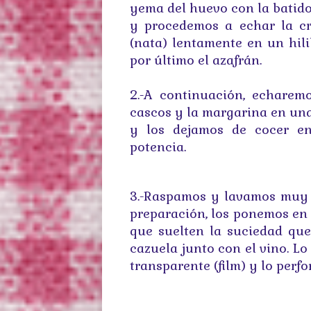
yema del huevo con la batid
y procedemos a echar la c
(nata) lentamente en un hili
por último el azafrán.
2.-A continuación, echarem
cascos y la margarina en un
y los dejamos de cocer e
potencia.
3.-Raspamos y lavamos muy b
preparación, los ponemos en 
que suelten la suciedad qu
cazuela junto con el vino. L
transparente (film) y lo perf