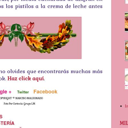
s los pistilos a la crema de leche antes
a no olvides que encontrarás muchas más
ok.
Haz click aquí
.
gle +
Facebook
Twitter
HT © NARCISO MALDONADO
 Por Cortesía: Grupo LM
I
S
STERÍA
MI