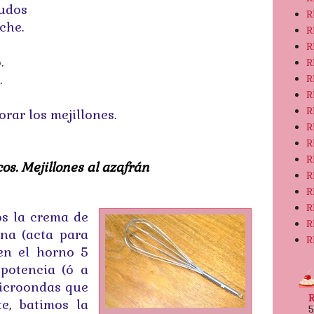
rudos
R
che.
R
R
.
R
.
R
R
R
orar los mejillones.
R
R
R
os. Mejillones al azafrán
R
R
R
os la crema de
R
na (acta para
R
en el horno 5
potencia (ó a
icroondas que
e, batimos la