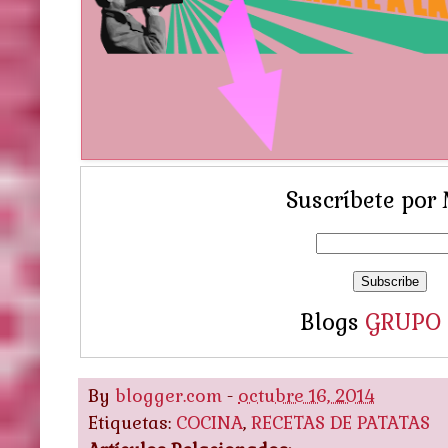
Suscríbete por 
Blogs
GRUPO
By
blogger.com
-
octubre 16, 2014
Etiquetas:
COCINA
,
RECETAS DE PATATAS