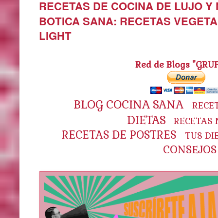
RECETAS DE COCINA DE LUJO Y
BOTICA SANA: RECETAS VEGETA
LIGHT
Red de Blogs "GRU
BLOG COCINA SANA
RECE
DIETAS
RECETAS 
RECETAS DE POSTRES
TUS DI
CONSEJOS